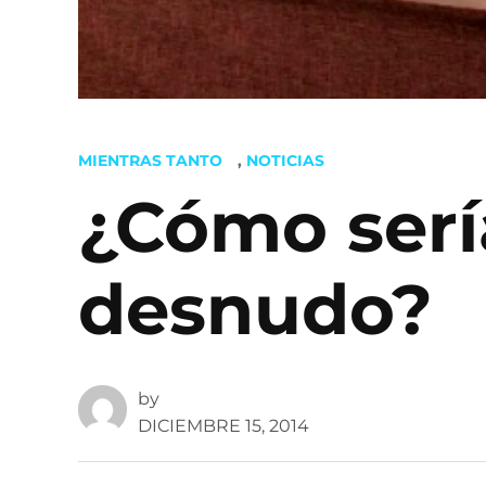
POSTED
MIENTRAS TANTO
,
NOTICIAS
IN
¿Cómo serí
desnudo?
by
DICIEMBRE 15, 2014