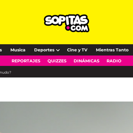
s
Musica
Deportes
Cine y TV
Mientras Tanto
Open
REPORTAJES
QUIZZES
DINÁMICAS
RADIO
dropdown
menu
snudo?