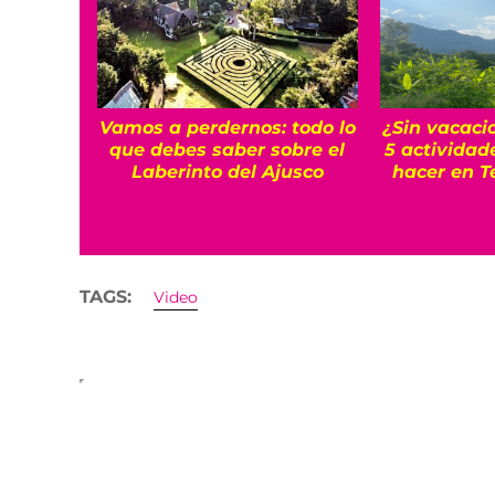
Vamos a perdernos: todo lo
¿Sin vacaci
que debes saber sobre el
5 actividad
Laberinto del Ajusco
hacer en T
TAGS:
Video