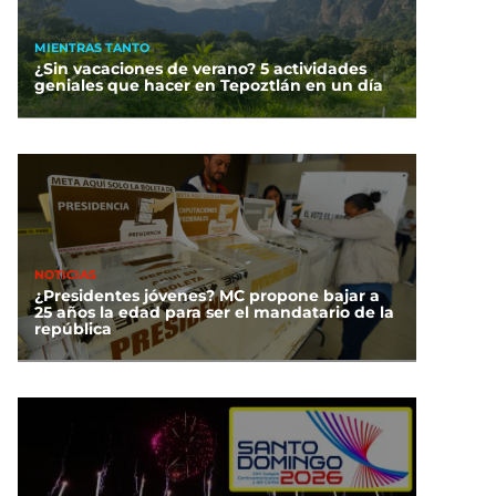
MIENTRAS TANTO
¿Sin vacaciones de verano? 5 actividades
geniales que hacer en Tepoztlán en un día
ntale bien! Así puedes
recuperar tu línea
efónica si no realizaste
el registro a tiempo
NOTICIAS
¿Presidentes jóvenes? MC propone bajar a
25 años la edad para ser el mandatario de la
república