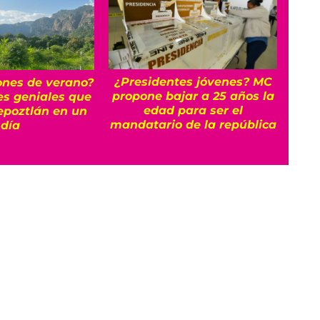
¿Presidentes jóvenes? MC
ones de verano?
¡Apú
propone bajar a 25 años la
es geniales que
edad para ser el
epoztlán en un
tel
mandatario de la república
día