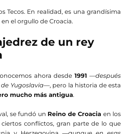
s Tecos. En realidad, es una grandísima
 en el orgullo de Croacia.
jedrez de un rey
a
 conocemos ahora desde
1991
—después
 de Yugoslavia—
, pero la historia de esta
ero mucho más antigua
.
val, se fundó un
Reino de Croacia
en los
iertos conflictos, gran parte de lo que
snia y Herzegovina
—aunque en esas