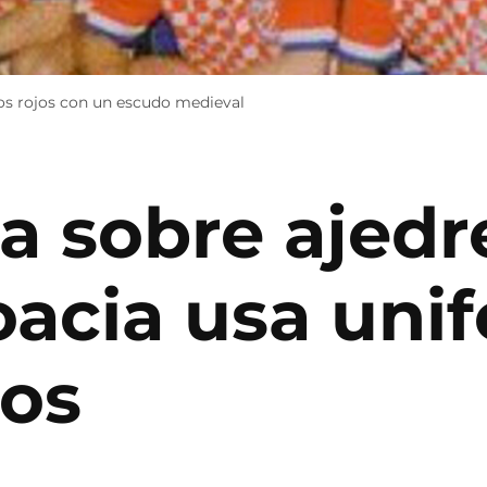
os rojos con un escudo medieval
a sobre ajedr
oacia usa uni
jos