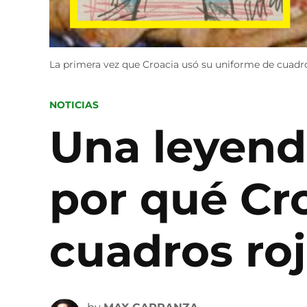
La primera vez que Croacia usó su uniforme de cuadr
POSTED
NOTICIAS
IN
Una leyend
por qué Cr
cuadros ro