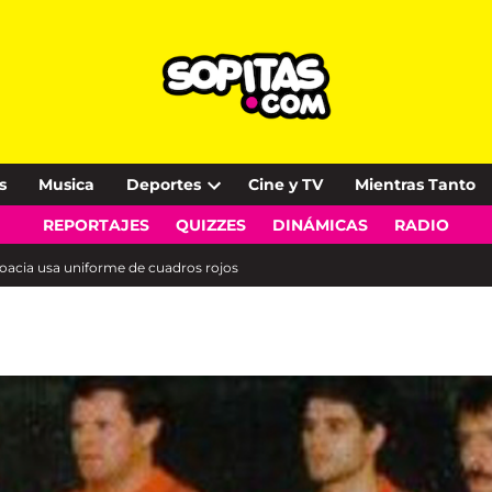
s
Musica
Deportes
Cine y TV
Mientras Tanto
Open
REPORTAJES
QUIZZES
DINÁMICAS
RADIO
dropdown
menu
roacia usa uniforme de cuadros rojos