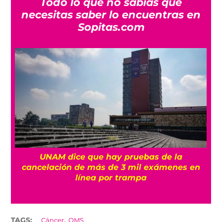
Todo lo que no sabías que
necesitas saber lo encuentras en
Sopitas.com
UNAM dice que hay pruebas de la
cancelación de más de 3 mil exámenes en
línea por trampa
,
TAGS:
Cáncer
OMS