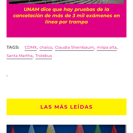
UNAM dice que hay pruebas de la
cancelación de más de 3 mil exámenes en
línea por trampa
,
,
,
,
TAGS:
CDMX
chalco
Claudia Sheinbaum
milpa alta
,
Santa Martha
Trolebus
LAS MÁS LEÍDAS