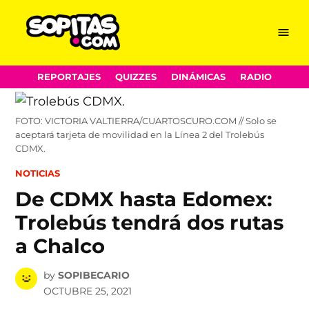
Menu
Sopitas.com
Skip
REPORTAJES
QUIZZES
DINÁMICAS
RADIO
to
content
FOTO: VICTORIA VALTIERRA/CUARTOSCURO.COM // Solo se
aceptará tarjeta de movilidad en la Línea 2 del Trolebús
CDMX.
POSTED
NOTICIAS
IN
De CDMX hasta Edomex:
Trolebús tendrá dos rutas
a Chalco
by
SOPIBECARIO
OCTUBRE 25, 2021