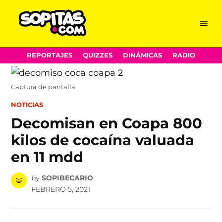
Menu
Sopitas.com
Skip
REPORTAJES
QUIZZES
DINÁMICAS
RADIO
to
content
Captura de pantalla
POSTED
NOTICIAS
IN
Decomisan en Coapa 800
kilos de cocaína valuada
en 11 mdd
by
SOPIBECARIO
FEBRERO 5, 2021