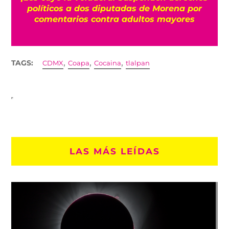
políticos a dos diputadas de Morena por
comentarios contra adultos mayores
,
,
,
TAGS:
CDMX
Coapa
Cocaina
tlalpan
LAS MÁS LEÍDAS