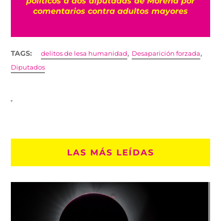
políticos a dos diputadas de Morena por
comentarios contra adultos mayores
,
,
TAGS:
delitos de lesa humanidad
Desaparición forzada
Diputados
LAS MÁS LEÍDAS