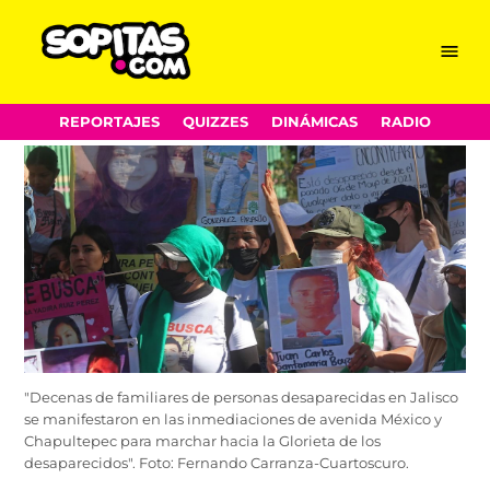
Menu
Sopitas.com
Skip
REPORTAJES
QUIZZES
DINÁMICAS
RADIO
to
content
"Decenas de familiares de personas desaparecidas en Jalisco
se manifestaron en las inmediaciones de avenida México y
Chapultepec para marchar hacia la Glorieta de los
desaparecidos". Foto: Fernando Carranza-Cuartoscuro.