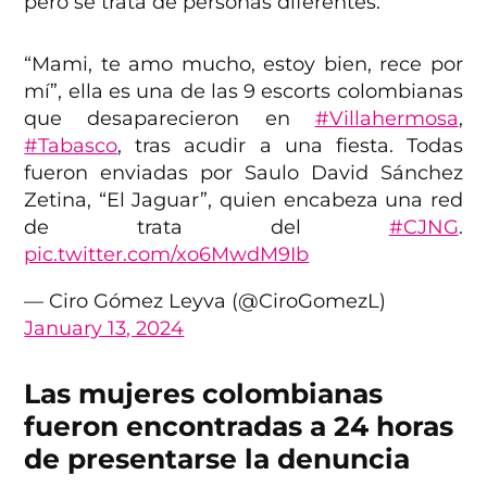
pero se trata de personas diferentes.
“Mami, te amo mucho, estoy bien, rece por
mí”, ella es una de las 9 escorts colombianas
que desaparecieron en
#Villahermosa
,
#Tabasco
, tras acudir a una fiesta. Todas
fueron enviadas por Saulo David Sánchez
Zetina, “El Jaguar”, quien encabeza una red
de trata del
#CJNG
.
pic.twitter.com/xo6MwdM9Ib
— Ciro Gómez Leyva (@CiroGomezL)
January 13, 2024
Las mujeres colombianas
fueron encontradas a 24 horas
de presentarse la denuncia