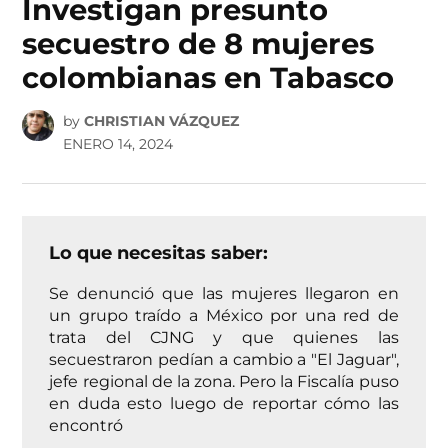
Investigan presunto
secuestro de 8 mujeres
colombianas en Tabasco
by
CHRISTIAN VÁZQUEZ
ENERO 14, 2024
Lo que necesitas saber:
Se denunció que las mujeres llegaron en
un grupo traído a México por una red de
trata del CJNG y que quienes las
secuestraron pedían a cambio a "El Jaguar",
jefe regional de la zona. Pero la Fiscalía puso
en duda esto luego de reportar cómo las
encontró