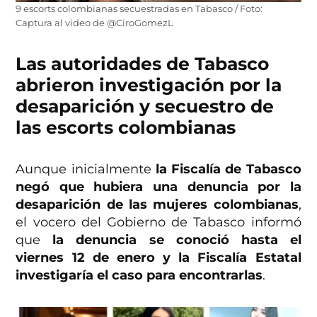
9 escorts colombianas secuestradas en Tabasco / Foto:
Captura al video de @CiroGomezL
Las autoridades de Tabasco
abrieron investigación por la
desaparición y secuestro de
las escorts colombianas
Aunque inicialmente
la Fiscalía de Tabasco
negó que hubiera una denuncia por la
desaparición de las mujeres colombianas
,
el vocero del Gobierno de Tabasco informó
que
la denuncia se conoció hasta el
viernes 12 de enero y la Fiscalía Estatal
investigaría el caso para encontrarlas
.