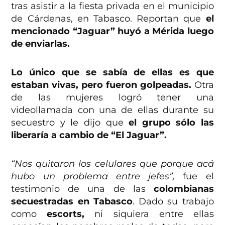
tras asistir a la fiesta privada en el municipio
de Cárdenas, en Tabasco. Reportan que
el
mencionado “Jaguar” huyó a Mérida luego
de enviarlas.
Lo único que se sabía de ellas es que
estaban vivas, pero fueron golpeadas.
Otra
de las mujeres logró tener una
videollamada con una de ellas durante su
secuestro y le dijo que
el grupo sólo las
liberaría a cambio de “El Jaguar”.
“Nos quitaron los celulares que porque acá
hubo un problema entre jefes”,
fue el
testimonio de una de las
colombianas
secuestradas en Tabasco
. Dado su trabajo
como
escorts,
ni siquiera entre ellas