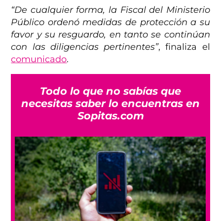
“De cualquier forma, la Fiscal del Ministerio
Público ordenó medidas de protección a su
favor y su resguardo, en tanto se continúan
con las diligencias pertinentes”
, finaliza el
comunicado
.
Todo lo que no sabías que
necesitas saber lo encuentras en
Sopitas.com