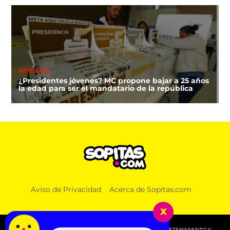
NOTICIAS
¿Presidentes jóvenes? MC propone bajar a 25 años
la edad para ser el mandatario de la república
Aviso de Privacidad
Acerca de Sopitas.com
x
© 2026 SOPITAS.COM - MÚSICA, NOTICIAS, DEPORTES, ENTRETENIMIENTO Y