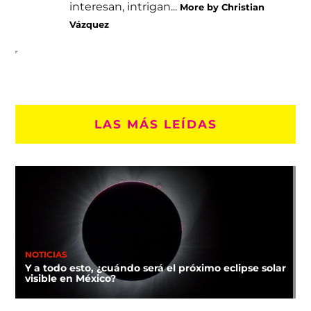
interesan, intrigan...
More by Christian
Vázquez
LAS MÁS LEÍDAS
NOTICIAS
Y a todo esto, ¿cuándo será el próximo eclipse solar
visible en México?