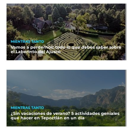
MIENTRAS TANTO
Vamos a perdernos: todo lo que debes saber sobre
el Laberinto del Ajusco
MIENTRAS TANTO
¿Sin vacaciones de verano? 5 actividades geniales
que hacer en Tepoztlán en un día