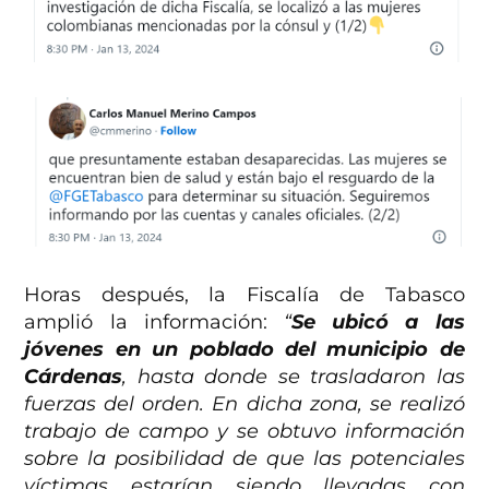
Horas después, la Fiscalía de Tabasco
amplió la información:
“
Se ubicó a las
jóvenes en un poblado del municipio de
Cárdenas
, hasta donde se trasladaron las
fuerzas del orden. En dicha zona, se realizó
trabajo de campo y se obtuvo información
sobre la posibilidad de que las potenciales
víctimas estarían siendo llevadas con