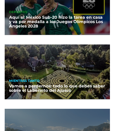
DEPORTES
Aquí sí: México Sub-20 hizo la tarea en casa
y va por medalla a los Juegos Olímpicos Los
Ángeles 2028
MIENTRAS TANTO
Vamos a perdernos: todo lo que debes saber
sobre el Laberinto del Ajusco