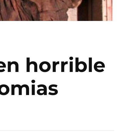
en horrible
momias