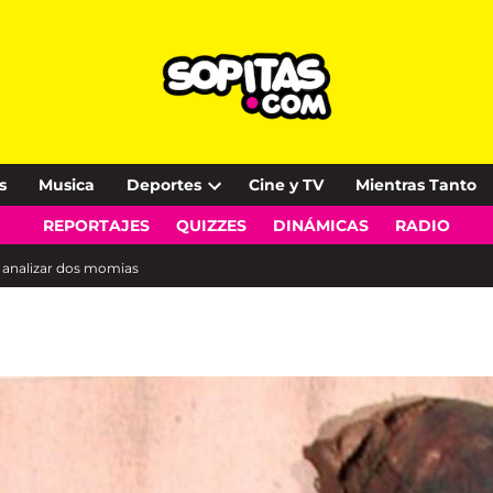
s
Musica
Deportes
Cine y TV
Mientras Tanto
Open
REPORTAJES
QUIZZES
DINÁMICAS
RADIO
dropdown
menu
l analizar dos momias