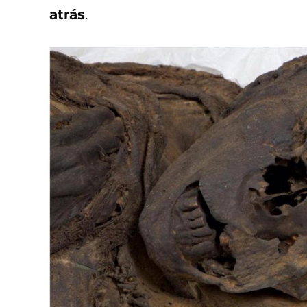
atrás
.