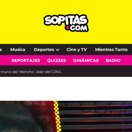
s
Musica
Deportes
Cine y TV
Mientras Tanto
Open
REPORTAJES
QUIZZES
DINÁMICAS
RADIO
dropdown
menu
rmano del ‘Mencho’, líder del CJNG