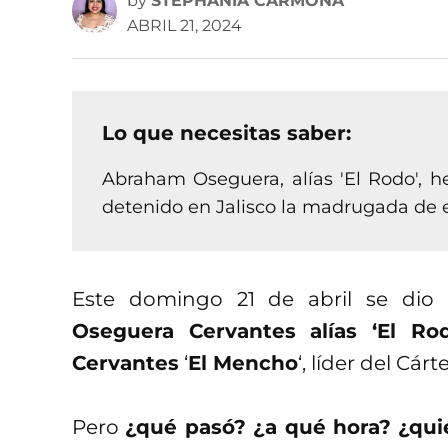
by
STEPHANIA CARMONA
ABRIL 21, 2024
Lo que necesitas saber:
Abraham Oseguera, alías 'El Rodo', h
detenido en Jalisco la madrugada de es
Este domingo 21 de abril se dio
Oseguera Cervantes
alías ‘El Rod
Cervantes
‘
El Mencho
‘, líder del Cá
Pero
¿qué pasó? ¿a qué hora? ¿qu