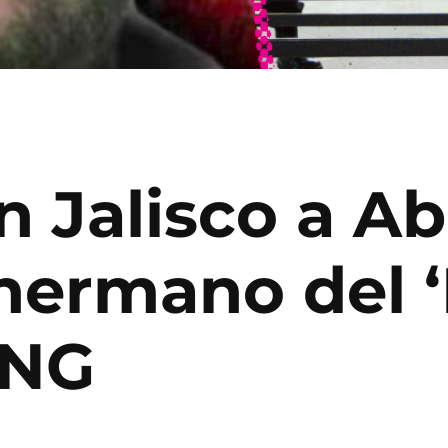
n Jalisco a A
hermano del 
JNG