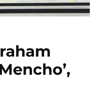
braham
‘Mencho’,