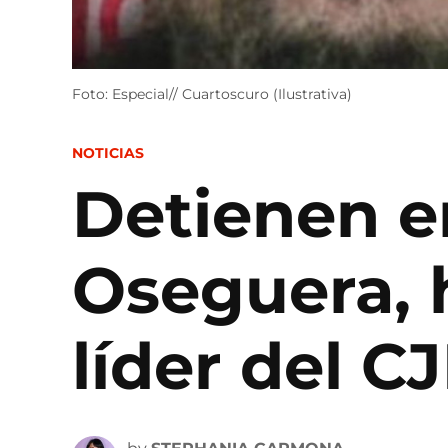
Foto: Especial// Cuartoscuro (Ilustrativa)
POSTED
NOTICIAS
IN
Detienen e
Oseguera, 
líder del C