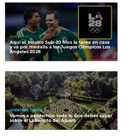
DEPORTES
Aquí sí: México Sub-20 hizo la tarea en casa
y va por medalla a los Juegos Olímpicos Los
Ángeles 2028
MIENTRAS TANTO
Vamos a perdernos: todo lo que debes saber
sobre el Laberinto del Ajusco