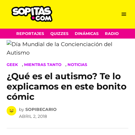
Menu
Sopitas.com
Skip
REPORTAJES
QUIZZES
DINÁMICAS
RADIO
to
content
POSTED
GEEK
,
MIENTRAS TANTO
,
NOTICIAS
IN
¿Qué es el autismo? Te lo
explicamos en este bonito
cómic
by
SOPIBECARIO
ABRIL 2, 2018