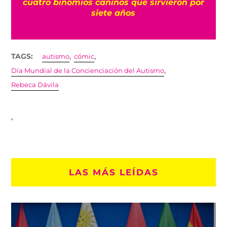
?
cuatro binomios caninos que sirvieron por
siete años
,
,
TAGS:
autismo
cómic
,
Día Mundial de la Concienciación del Autismo
Rebeca Dávila
LAS MÁS LEÍDAS