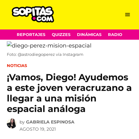
Menu
Sopitas.com
Skip
REPORTAJES
QUIZZES
DINÁMICAS
RADIO
to
content
Foto: @astrodiegoperez vía Instagram
POSTED
NOTICIAS
IN
¡Vamos, Diego! Ayudemos
a este joven veracruzano a
llegar a una misión
espacial análoga
by
GABRIELA ESPINOSA
AGOSTO 19, 2021