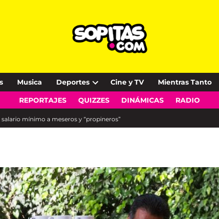
s
Musica
Deportes
Cine y TV
Mientras Tanto
Open
REPORTAJES
QUIZZES
DINÁMICAS
RADIO
dropdown
menu
 salario mínimo a meseros y “propineros”