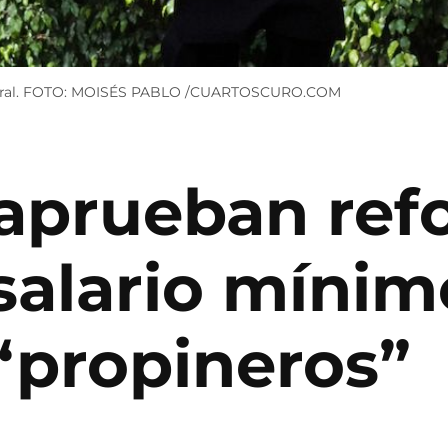
laboral. FOTO: MOISÉS PABLO /CUARTOSCURO.COM
aprueban ref
salario mínim
“propineros”