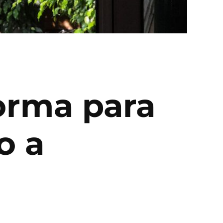
orma para
o a