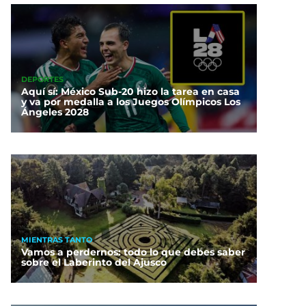
DEPORTES
Aquí sí: México Sub-20 hizo la tarea en casa
y va por medalla a los Juegos Olímpicos Los
Ángeles 2028
MIENTRAS TANTO
Vamos a perdernos: todo lo que debes saber
sobre el Laberinto del Ajusco