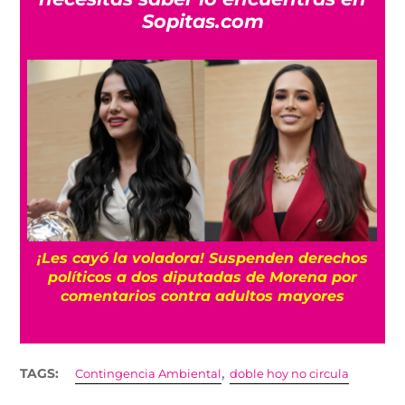
Sopitas.com
¡Les cayó la voladora! Suspenden derechos
políticos a dos diputadas de Morena por
comentarios contra adultos mayores
,
TAGS:
Contingencia Ambiental
doble hoy no circula