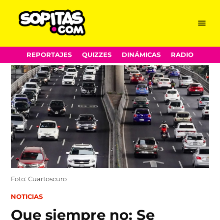
Menu
Sopitas.com
Skip
REPORTAJES
QUIZZES
DINÁMICAS
RADIO
to
content
Foto: Cuartoscuro
POSTED
NOTICIAS
IN
Que siempre no: Se