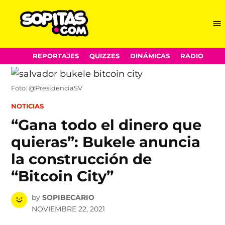
Me
Sopitas.com
Skip
REPORTAJES
QUIZZES
DINÁMICAS
RADIO
to
content
Foto: @PresidenciaSV
POSTED
NOTICIAS
IN
“Gana todo el dinero que
quieras”: Bukele anuncia
la construcción de
“Bitcoin City”
by
SOPIBECARIO
NOVIEMBRE 22, 2021