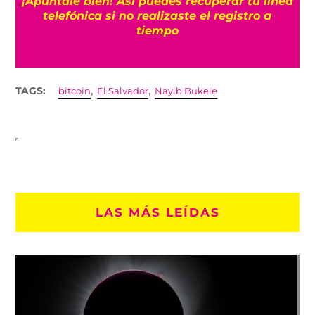
¡Apúntale bien! Así puedes recuperar tu línea
telefónica si no realizaste el registro a
tiempo
,
,
TAGS:
bitcoin
El Salvador
Nayib Bukele
LAS MÁS LEÍDAS