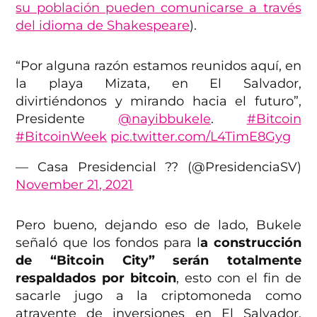
su población pueden comunicarse a través
del idioma de Shakespeare
).
“Por alguna razón estamos reunidos aquí, en
la playa Mizata, en El Salvador,
divirtiéndonos y mirando hacia el futuro”,
Presidente
@nayibbukele
.
#Bitcoin
#BitcoinWeek
pic.twitter.com/L4TimE8Gyg
— Casa Presidencial ?? (@PresidenciaSV)
November 21, 2021
Pero bueno, dejando eso de lado, Bukele
señaló que los fondos para l
a construcción
de “Bitcoin City” serán totalmente
respaldados por bitcoin
, esto con el fin de
sacarle jugo a la criptomoneda como
atrayente de inversiones en El Salvador.