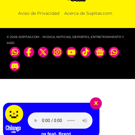
Aviso de Privacidad
Acerca de Sopitas.com
© 2026 SOPITAS.COM - MÚSICA, NOTICIAS, DEPORTES, ENTRETENIMIENTO Y
MÁS!.
x
A$AP Ferg feat. Brent Faiyaz & Salaam Remi - Dreams, Fairyt