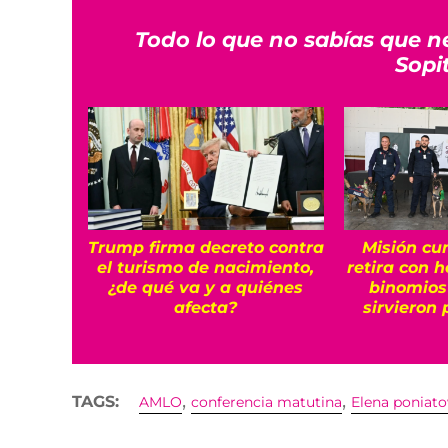
Todo lo que no sabías que n
Sopi
Trump firma decreto contra
Misión cu
el turismo de nacimiento,
retira con 
¿de qué va y a quiénes
binomios
afecta?
sirvieron 
,
,
TAGS:
AMLO
conferencia matutina
Elena poniat