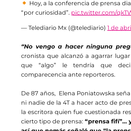
Hoy, a la conferencia de prensa dia
“por curiosidad”.
pic.twitter.com/qk
— Telediario Mx (@telediario)
1 de abr
“No vengo a hacer ninguna preg
cronista que alcanzó a agarrar lugar
que “algo” le tendría que dec
comparecencia ante reporteros.
De 87 años, Elena Poniatowska señal
ni nadie de la 4T a hacer acto de pre
la escritora quien fue cuestionada re
cierto tipo de prensa:
“prensa fifí”… 
así que nomás señaló que “la prensa