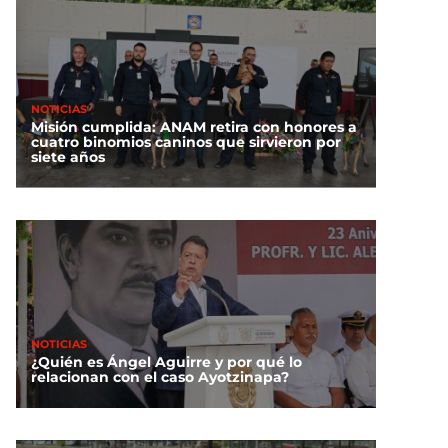
NOTICIAS
Misión cumplida: ANAM retira con honores a
cuatro binomios caninos que sirvieron por
siete años
NOTICIAS
¿Quién es Ángel Aguirre y por qué lo
relacionan con el caso Ayotzinapa?