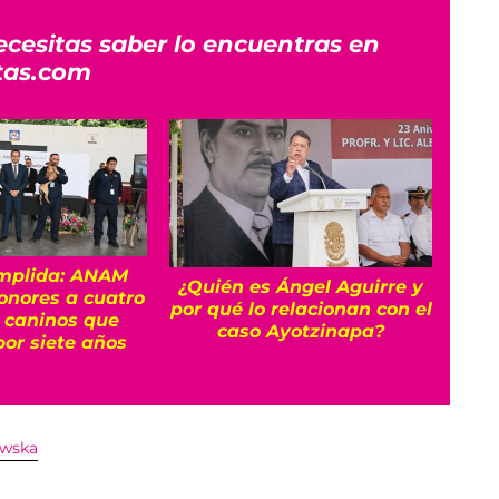
ecesitas saber lo encuentras en
tas.com
mplida: ANAM
Luca
¿Quién es Ángel Aguirre y
honores a cuatro
por qué lo relacionan con el
 caninos que
ali
caso Ayotzinapa?
por siete años
su
owska