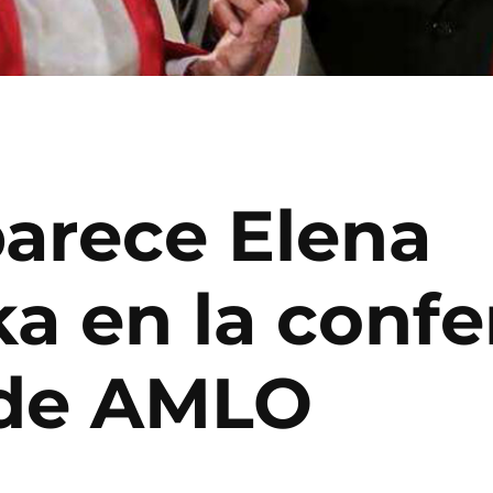
parece Elena
a en la confe
de AMLO