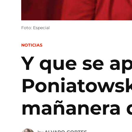
Foto: Especial
POSTED
NOTICIAS
IN
Y que se a
Poniatowsk
mañanera 