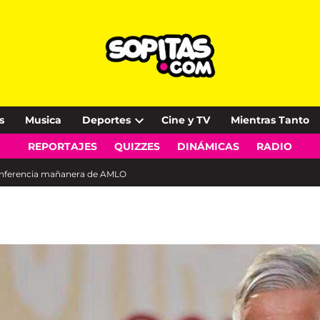
s
Musica
Deportes
Cine y TV
Mientras Tanto
Open
REPORTAJES
QUIZZES
DINÁMICAS
RADIO
dropdown
menu
conferencia mañanera de AMLO