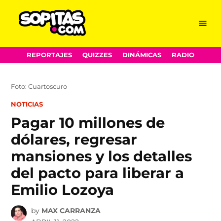
Menu
Sopitas.com
Skip
REPORTAJES
QUIZZES
DINÁMICAS
RADIO
to
content
Foto: Cuartoscuro
POSTED
NOTICIAS
IN
Pagar 10 millones de
dólares, regresar
mansiones y los detalles
del pacto para liberar a
Emilio Lozoya
by
MAX CARRANZA