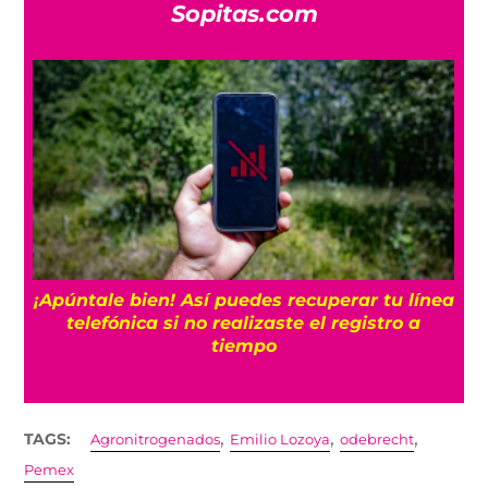
Sopitas.com
25
¡Apúntale bien! Así puedes recuperar tu línea
telefónica si no realizaste el registro a
tiempo
,
,
,
TAGS:
Agronitrogenados
Emilio Lozoya
odebrecht
Pemex