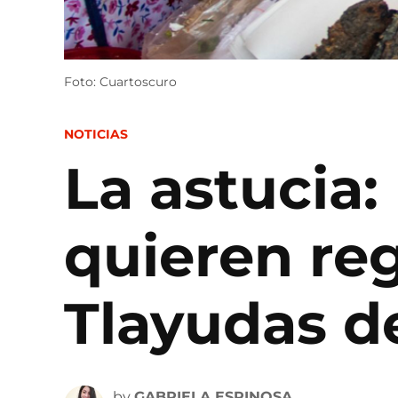
Foto: Cuartoscuro
POSTED
NOTICIAS
IN
La astucia
quieren re
Tlayudas d
by
GABRIELA ESPINOSA