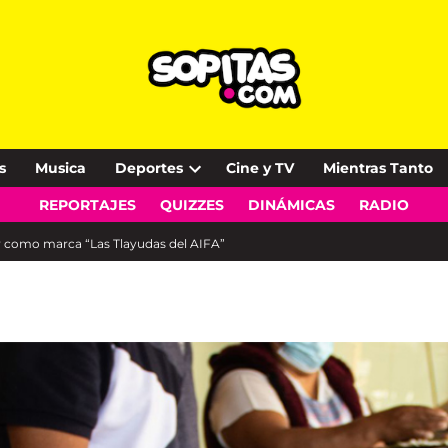
s
Musica
Deportes
Cine y TV
Mientras Tanto
Open
REPORTAJES
QUIZZES
DINÁMICAS
RADIO
dropdown
menu
ar como marca “Las Tlayudas del AIFA”