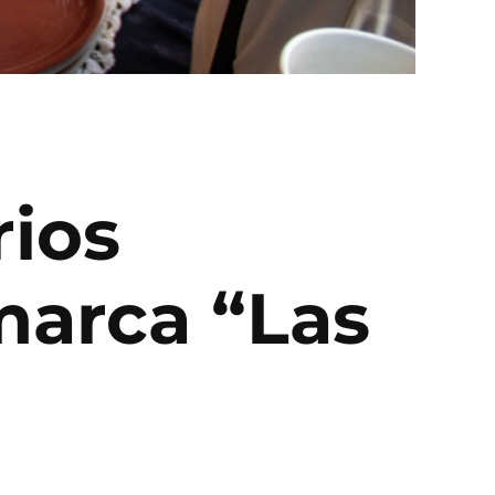
rios
marca “Las