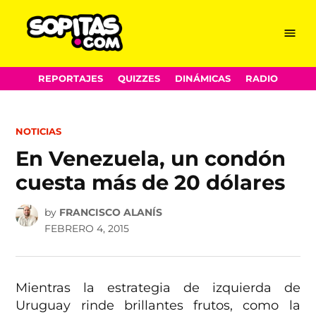
Menu
Sopitas.com
Skip
REPORTAJES
QUIZZES
DINÁMICAS
RADIO
to
content
POSTED
NOTICIAS
IN
En Venezuela, un condón
cuesta más de 20 dólares
by
FRANCISCO ALANÍS
FEBRERO 4, 2015
Mientras la estrategia de izquierda de
Uruguay rinde brillantes frutos, como la