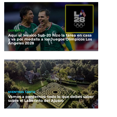
DEPORTES
Aquí sí: México Sub-20 hizo la tarea en casa
y va por medalla a los Juegos Olímpicos Los
Ángeles 2028
MIENTRAS TANTO
Vamos a perdernos: todo lo que debes saber
sobre el Laberinto del Ajusco