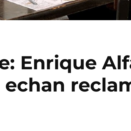
rle: Enrique A
 echan recla