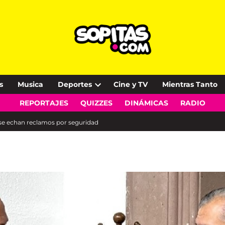
s
Musica
Deportes
Cine y TV
Mientras Tanto
Open
REPORTAJES
QUIZZES
DINÁMICAS
RADIO
dropdown
menu
o se echan reclamos por seguridad