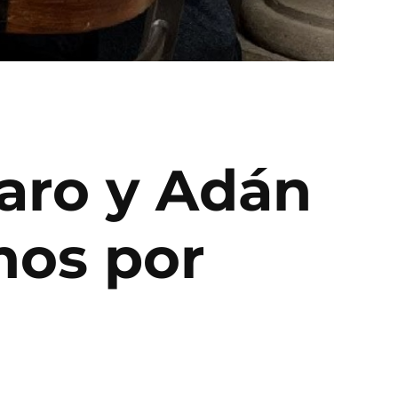
lfaro y Adán
mos por