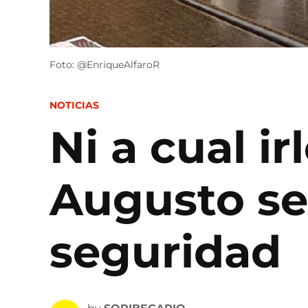
Foto: @EnriqueAlfaroR
POSTED
NOTICIAS
IN
Ni a cual i
Augusto se
seguridad