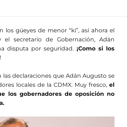
los güeyes de menor “ki”, así ahora el
 y el secretario de Gobernación, Adán
a disputa por seguridad.
¡Como si los
!
on las declaraciones que Adán Augusto se
dores locales de la CDMX. Muy fresco,
el
ue los gobernadores de oposición no
a.