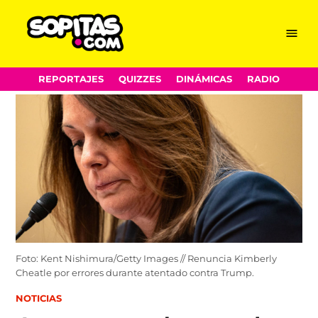
Menu
Sopitas.com
Skip
REPORTAJES
QUIZZES
DINÁMICAS
RADIO
to
content
Foto: Kent Nishimura/Getty Images // Renuncia Kimberly
Cheatle por errores durante atentado contra Trump.
POSTED
NOTICIAS
IN