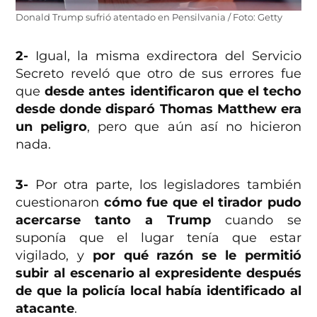
Donald Trump sufrió atentado en Pensilvania / Foto: Getty
2-
Igual, la misma exdirectora del Servicio
Secreto reveló que otro de sus errores fue
que
desde antes identificaron que el techo
desde donde disparó Thomas Matthew era
un peligro
, pero que aún así no hicieron
nada.
3-
Por otra parte, los legisladores también
cuestionaron
cómo fue que el tirador pudo
acercarse tanto a Trump
cuando se
suponía que el lugar tenía que estar
vigilado, y
por qué razón se le permitió
subir al escenario al expresidente después
de que la policía local había identificado al
atacante
.