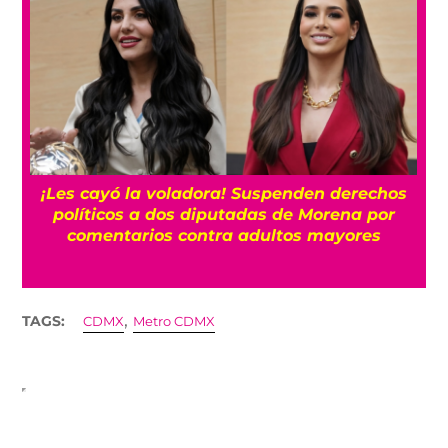
“Es horrible”: El cáncer de próstata de Joe
Biden se ha extendido, según su hijo Hunter
,
TAGS:
CDMX
Metro CDMX