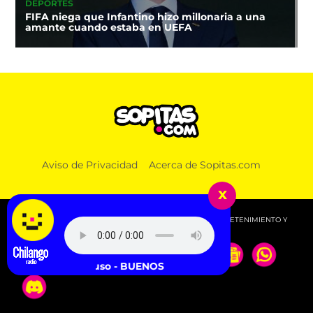
DEPORTES
FIFA niega que Infantino hizo millonaria a una
amante cuando estaba en UEFA
Aviso de Privacidad
Acerca de Sopitas.com
x
© 2026 SOPITAS.COM - MÚSICA, NOTICIAS, DEPORTES, ENTRETENIMIENTO Y
MÁS!.
Nathy Peluso - BUENOS AIRES