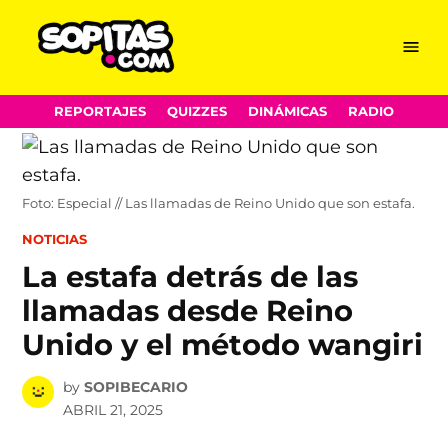
Menu
Sopitas.com
Skip
REPORTAJES
QUIZZES
DINÁMICAS
RADIO
to
content
Foto: Especial // Las llamadas de Reino Unido que son estafa.
POSTED
NOTICIAS
IN
La estafa detrás de las
llamadas desde Reino
Unido y el método wangiri
by
SOPIBECARIO
ABRIL 21, 2025