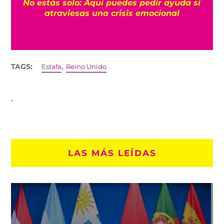
No estás solo: Aquí puedes pedir ayuda si
a
atraviesas una crisis emocional
,
TAGS:
Estafa
Reino Unido
LAS MÁS LEÍDAS