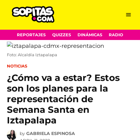
Menu
Sopitas.com
Skip
REPORTAJES
QUIZZES
DINÁMICAS
RADIO
to
content
Foto: Alcaldía Iztapalapa
POSTED
NOTICIAS
IN
¿Cómo va a estar? Estos
son los planes para la
representación de
Semana Santa en
Iztapalapa
by
GABRIELA ESPINOSA