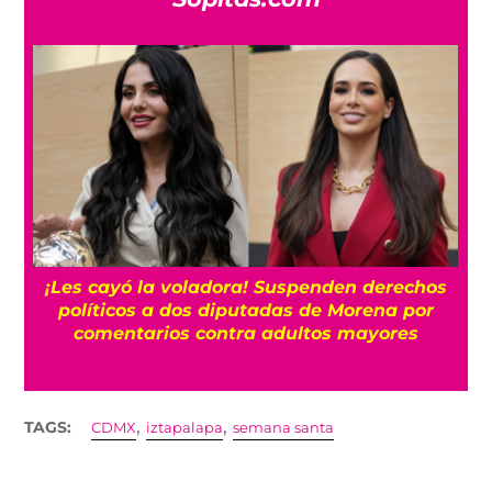
¡Les cayó la voladora! Suspenden derechos
políticos a dos diputadas de Morena por
comentarios contra adultos mayores
,
,
TAGS:
CDMX
iztapalapa
semana santa