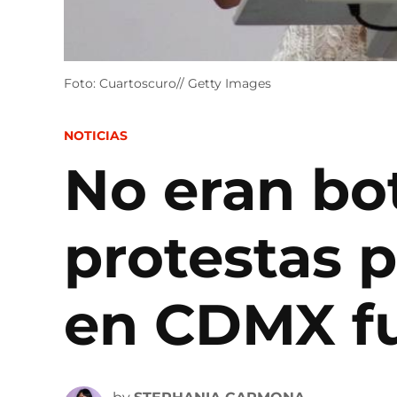
Foto: Cuartoscuro// Getty Images
POSTED
NOTICIAS
IN
No eran bot
protestas p
en CDMX fu