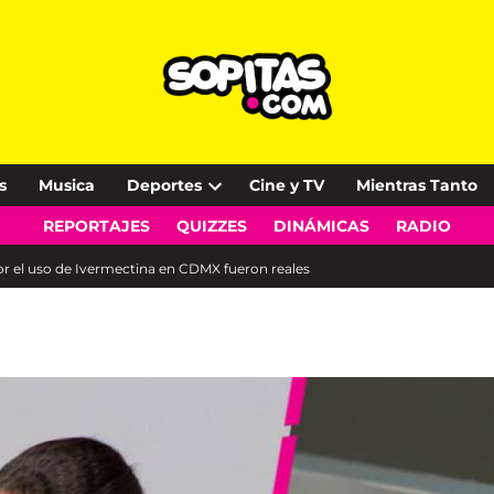
s
Musica
Deportes
Cine y TV
Mientras Tanto
Open
REPORTAJES
QUIZZES
DINÁMICAS
RADIO
dropdown
menu
or el uso de Ivermectina en CDMX fueron reales