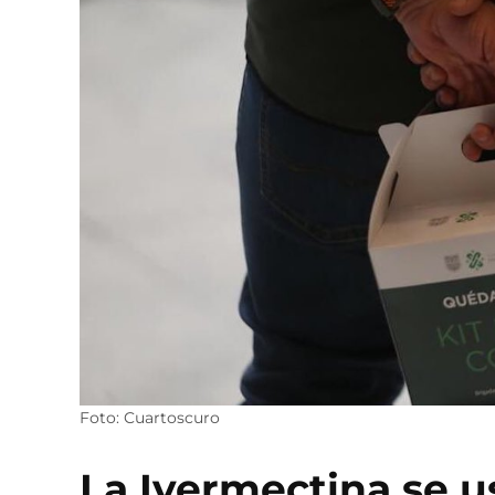
Foto: Cuartoscuro
La Ivermectina se u