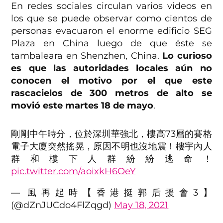
En redes sociales circulan varios videos en
los que se puede observar como cientos de
personas evacuaron el enorme edificio SEG
Plaza en China luego de que éste se
tambaleara en Shenzhen, China.
Lo curioso
es que las autoridades locales aún no
conocen el motivo por el que este
rascacielos de 300 metros de alto se
movió este martes 18 de mayo
.
剛剛中午時分，位於深圳華強北，樓高73層的賽格
電子大廈突然搖晃，原因不明也沒地震！樓宇內人
群和樓下人群紛紛逃命！
pic.twitter.com/aoixkH6OeY
— 風再起時【香港挺郭后援會3】
(@dZnJUCdo4FlZqgd)
May 18, 2021