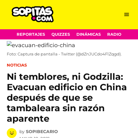
Menu
Sopitas.com
Skip
REPORTAJES
QUIZZES
DINÁMICAS
RADIO
to
content
Foto: Captura de pantalla - Twitter (@dZnJUCdo4FlZqgd).
POSTED
NOTICIAS
IN
Ni temblores, ni Godzilla:
Evacuan edificio en China
después de que se
tambaleara sin razón
aparente
by
SOPIBECARIO