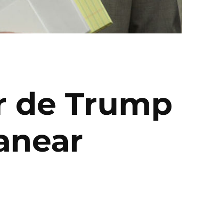
or de Trump
anear