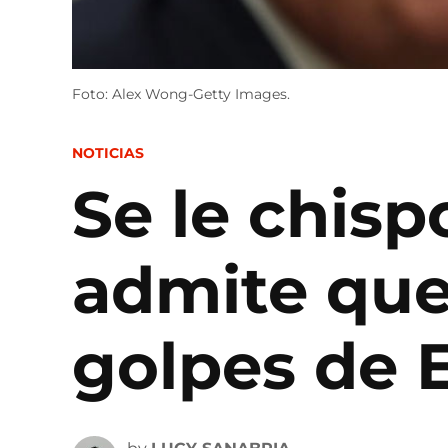
Foto: Alex Wong-Getty Images.
POSTED
NOTICIAS
IN
Se le chis
admite que
golpes de 