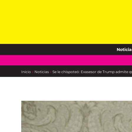
Skip
to
content
Noticia
Inicio
»
Noticias
»
Se le chispoteó: Exasesor de Trump admite q