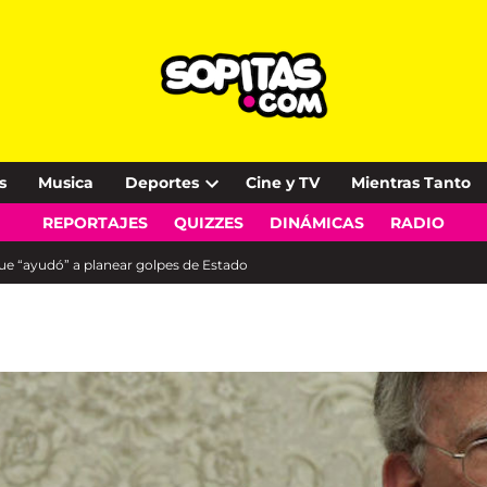
s
Musica
Deportes
Cine y TV
Mientras Tanto
Open
REPORTAJES
QUIZZES
DINÁMICAS
RADIO
dropdown
menu
ue “ayudó” a planear golpes de Estado