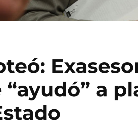
poteó: Exases
 “ayudó” a pl
Estado