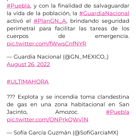
#Puebla
, y con la finalidad de salvaguardar
la vida de la población, la
#GuardiaNacional
activó el
#PlanGN_A
, brindando seguridad
perimetral para facilitar las tareas de los
cuerpos de emergencia.
pic.twitter.com/fWwsCnfNYR
— Guardia Nacional (@GN_MEXICO_)
August 26, 2022
#ULTIMAHORA
??? Explota y se incendia toma clandestina
de gas en una zona habitacional en San
Jacinto, Amozoc.
#Puebla
pic.twitter.com/ONPrkQWv1N
— Sofía García Guzmán (@SofiGarciaMX)