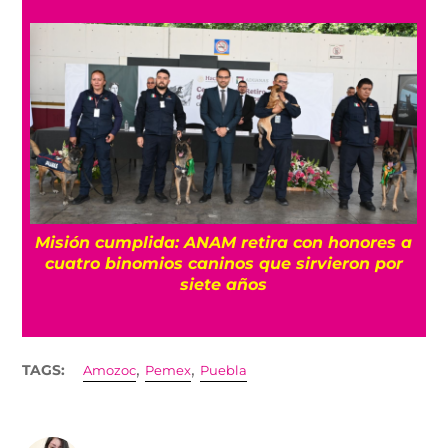
Misión cumplida: ANAM retira con honores a
?
cuatro binomios caninos que sirvieron por
siete años
,
,
TAGS:
Amozoc
Pemex
Puebla