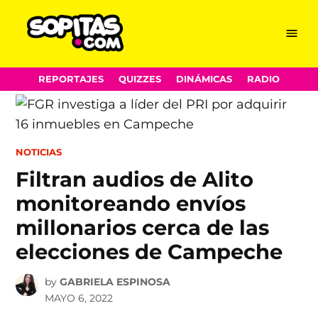
Menu
Sopitas.com
Skip
REPORTAJES
QUIZZES
DINÁMICAS
RADIO
to
content
POSTED
NOTICIAS
IN
Filtran audios de Alito
monitoreando envíos
millonarios cerca de las
elecciones de Campeche
by
GABRIELA ESPINOSA
MAYO 6, 2022