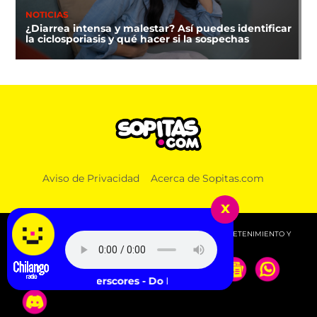
NOTICIAS
¿Diarrea intensa y malestar? Así puedes identificar
la ciclosporiasis y qué hacer si la sospechas
Aviso de Privacidad
Acerca de Sopitas.com
x
© 2026 SOPITAS.COM - MÚSICA, NOTICIAS, DEPORTES, ENTRETENIMIENTO Y
MÁS!.
underscores - Do It