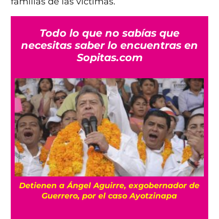
familias de las víctimas.
Todo lo que no sabías que
necesitas saber lo encuentras en
Sopitas.com
Detienen a Ángel Aguirre, exgobernador de
a
Guerrero, por el caso Ayotzinapa