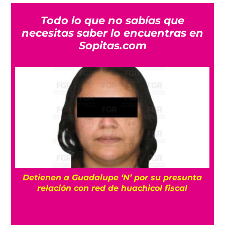
Todo lo que no sabías que
necesitas saber lo encuentras en
Sopitas.com
Detienen a Guadalupe ‘N’ por su presunta
r
relación con red de huachicol fiscal