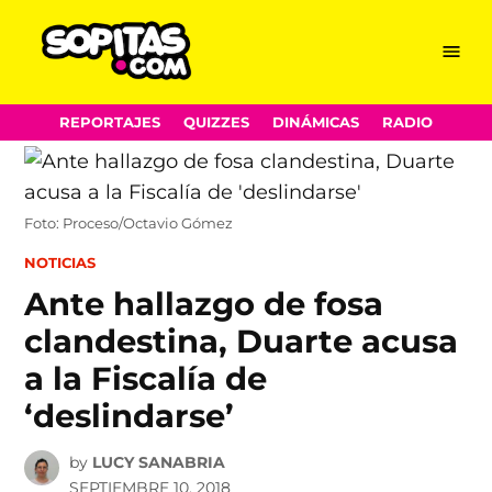
Menu
Sopitas.com
Skip
REPORTAJES
QUIZZES
DINÁMICAS
RADIO
to
content
Foto: Proceso/Octavio Gómez
POSTED
NOTICIAS
IN
Ante hallazgo de fosa
clandestina, Duarte acusa
a la Fiscalía de
‘deslindarse’
by
LUCY SANABRIA
SEPTIEMBRE 10, 2018