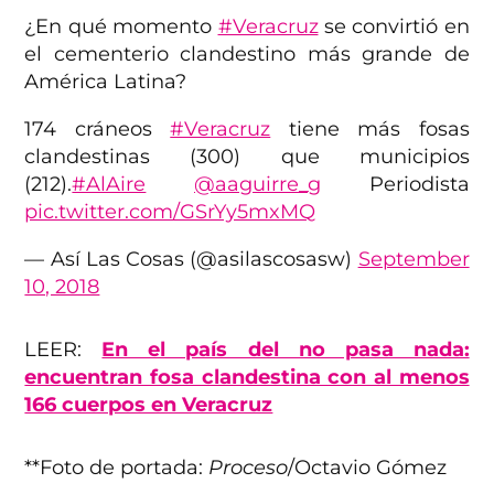
¿En qué momento
#Veracruz
se convirtió en
el cementerio clandestino más grande de
América Latina?
174 cráneos
#Veracruz
tiene más fosas
clandestinas (300) que municipios
(212).
#AlAire
@aaguirre_g
Periodista
pic.twitter.com/GSrYy5mxMQ
— Así Las Cosas (@asilascosasw)
September
10, 2018
LEER:
En el país del no pasa nada:
encuentran fosa clandestina con al menos
166 cuerpos en Veracruz
**Foto de portada:
Proceso
/Octavio Gómez