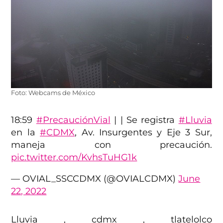
Foto: Webcams de México
18:59
#PrecauciónVial
| | Se registra
#Lluvia
en la
#CDMX
, Av. Insurgentes y Eje 3 Sur,
maneja con precaución.
pic.twitter.com/KvhsTuHG1k
— OVIAL_SSCCDMX (@OVIALCDMX)
June
22, 2022
Lluvia , cdmx , tlatelolco