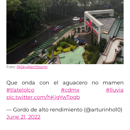
Foto:
@SkyAlertStorm
Que onda con el aguacero no mamen
#tlatelolco
#cdmx
#lluvia
pic.twitter.com/hKjgYwTpgb
— Gordo de alto rendimiento (@arturinho10)
June 21, 2022