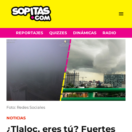
Menu
Sopitas.com
Skip
REPORTAJES
QUIZZES
DINÁMICAS
RADIO
to
content
Foto: Redes Sociales
POSTED
NOTICIAS
IN
¿Tlaloc, eres tú? Fuertes