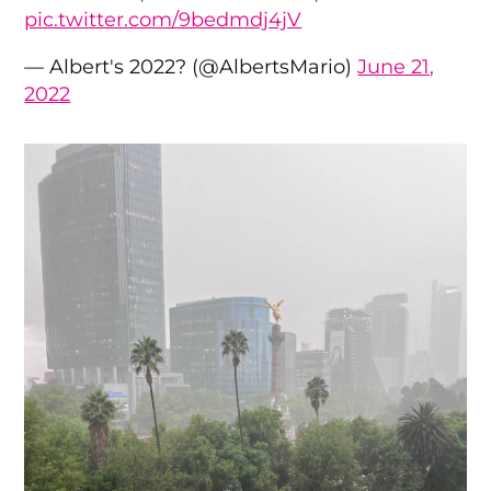
pic.twitter.com/9bedmdj4jV
— Albert's 2022? (@AlbertsMario)
June 21,
2022