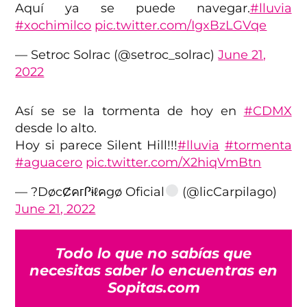
Aquí ya se puede navegar.
#lluvia
#xochimilco
pic.twitter.com/IgxBzLGVqe
— Setroc Solrac (@setroc_solrac)
June 21,
2022
Así se se la tormenta de hoy en
#CDMX
desde lo alto.
Hoy si parece Silent Hill!!!
#lluvia
#tormenta
#aguacero
pic.twitter.com/X2hiqVmBtn
— ?DøcȻคгᎵɨℓคgø Oficial
(@licCarpilago)
June 21, 2022
Todo lo que no sabías que
necesitas saber lo encuentras en
Sopitas.com