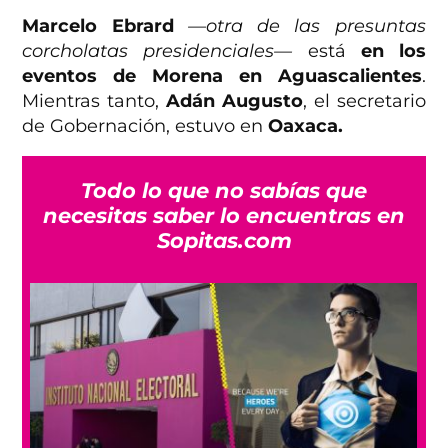
Marcelo Ebrard
—otra de las presuntas
corcholatas presidenciales—
está
en los
eventos de Morena en Aguascalientes
.
Mientras tanto,
Adán Augusto
, el secretario
de Gobernación, estuvo en
Oaxaca.
Todo lo que no sabías que
necesitas saber lo encuentras en
Sopitas.com