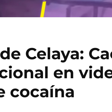
 de Celaya: C
cional en vid
 cocaína