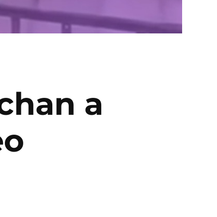
achan a
eo