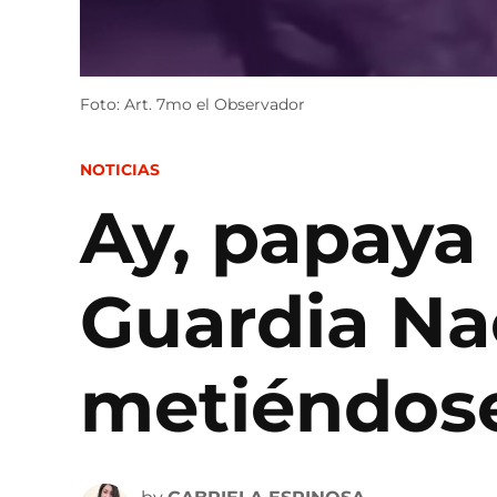
Foto: Art. 7mo el Observador
POSTED
NOTICIAS
IN
Ay, papaya
Guardia Na
metiéndose