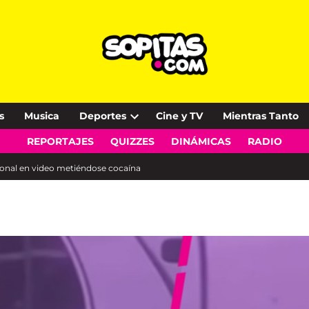
s
Musica
Deportes
Cine y TV
Mientras Tanto
Open
REPORTAJES
QUIZZES
DINÁMICAS
RADIO
dropdown
menu
ional en video metiéndose cocaína