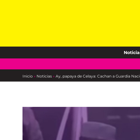
Skip
to
content
Noticia
Inicio
»
Noticias
»
Ay, papaya de Celaya: Cachan a Guardia Nac