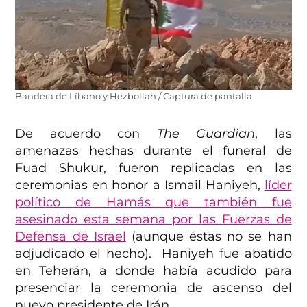
Bandera de Líbano y Hezbollah / Captura de pantalla
De acuerdo con
The Guardian
, las
amenazas hechas durante el funeral de
Fuad Shukur, fueron replicadas en las
ceremonias en honor a Ismail Haniyeh,
líder
político de Hamás que también fue
asesinado esta semana por las Fuerzas de
Defensa de Israel
(aunque éstas no se han
adjudicado el hecho). Haniyeh fue abatido
en Teherán, a donde había acudido para
presenciar la ceremonia de ascenso del
nuevo presidente de Irán.