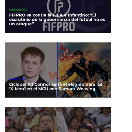
DEPORTES
FIFPRO va contra la FIFA e Infantino: “El
escrutinio de la gobernanza del futbol no es
un ataque”
CINE Y TV
Cíclope: Kit Connor sería el elegido para los
‘X-Men’ en el MCU con Samara Weaving