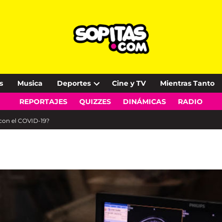
s
Musica
Deportes
Cine y TV
Mientras Tanto
Open
REPORTAJES
QUIZZES
DINÁMICAS
RADIO
dropdown
menu
 con el COVID-19?