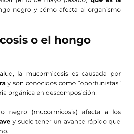
plicar (el 10 de mayo pasado)
qué es la
ongo negro y cómo afecta al organismo
cosis o el hongo
alud, la mucormicosis es causada por
ra
y son conocidos como “oportunistas”
ia orgánica en descomposición.
go negro (mucormicosis) afecta a los
ave
y suele tener un avance rápido que
no.