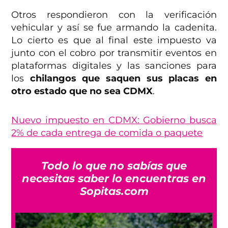
Otros respondieron con la verificación
vehicular y así se fue armando la cadenita.
Lo cierto es que al final este impuesto va
junto con el cobro por transmitir eventos en
plataformas digitales y las sanciones para
los
chilangos que saquen sus placas en
otro estado que no sea CDMX
.
Nuevo impuesto en CDMX: Gobierno busca
2% de cada entrega de comida o paquete
Todo lo que no sabías que
necesitas saber lo encuentras en
Sopitas.com