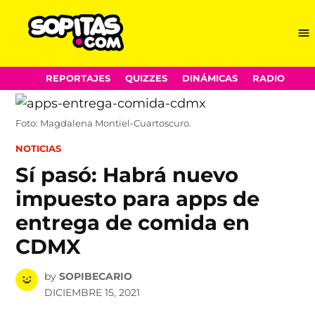
Me
Sopitas.com
Skip
REPORTAJES
QUIZZES
DINÁMICAS
RADIO
to
content
Foto: Magdalena Montiel-Cuartoscuro.
POSTED
NOTICIAS
IN
Sí pasó: Habrá nuevo
impuesto para apps de
entrega de comida en
CDMX
by
SOPIBECARIO
DICIEMBRE 15, 2021