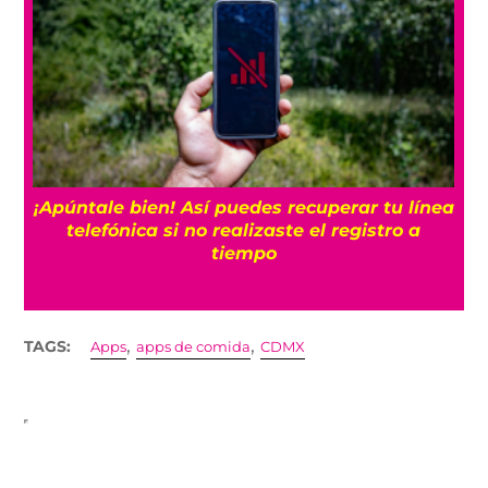
ea
3 veces que Sheinbaum prometió no usar
fracking
,
,
TAGS:
Apps
apps de comida
CDMX