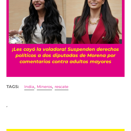
¡Les cayó la voladora! Suspenden derechos
políticos a dos diputadas de Morena por
comentarios contra adultos mayores
,
,
TAGS:
India
Mineros
rescate