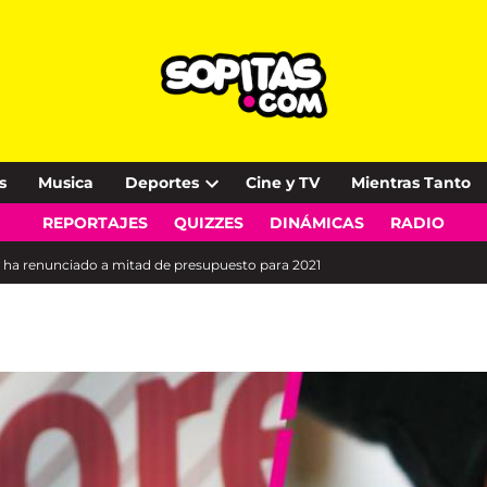
s
Musica
Deportes
Cine y TV
Mientras Tanto
Open
REPORTAJES
QUIZZES
DINÁMICAS
RADIO
dropdown
menu
ha renunciado a mitad de presupuesto para 2021