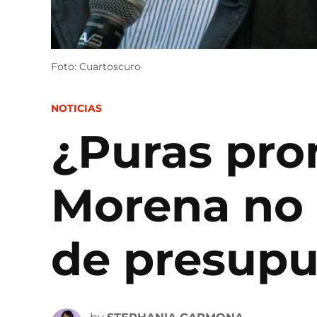
Foto: Cuartoscuro
POSTED
NOTICIAS
IN
¿Puras pro
Morena no 
de presupu