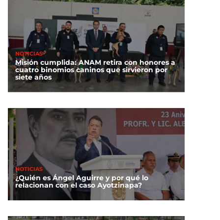
NOTICIAS
Misión cumplida: ANAM retira con honores a
cuatro binomios caninos que sirvieron por
siete años
NOTICIAS
¿Quién es Ángel Aguirre y por qué lo
relacionan con el caso Ayotzinapa?