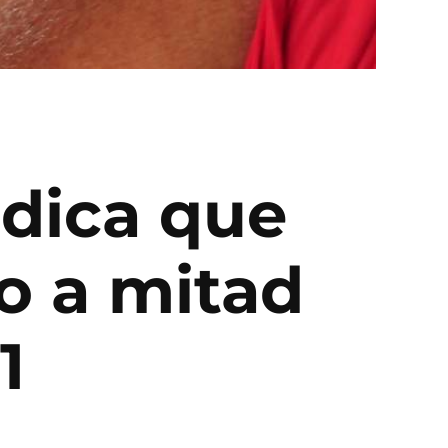
ndica que
o a mitad
1