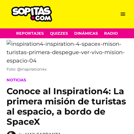
Menu
Sopitas.com
Skip
REPORTAJES
QUIZZES
DINÁMICAS
RADIO
to
content
Foto: @inspiration4x
POSTED
NOTICIAS
IN
Conoce al Inspiration4: La
primera misión de turistas
al espacio, a bordo de
SpaceX