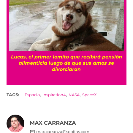
Lucas, el primer lomito que recibirá pensión
alimenticia luego de que sus amos se
divorciaran
,
,
,
TAGS:
Espacio
Inspiration4
NASA
SpaceX
MAX CARRANZA
max.carranza@sopitas.com