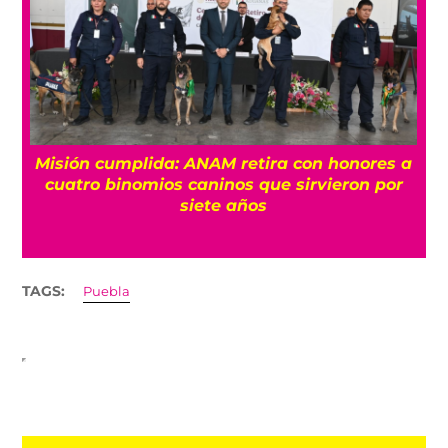
Misión cumplida: ANAM retira con honores a
?
cuatro binomios caninos que sirvieron por
siete años
TAGS:
Puebla