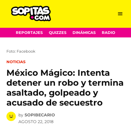
Menu
Sopitas.com
Skip
REPORTAJES
QUIZZES
DINÁMICAS
RADIO
to
content
Foto: Facebook
POSTED
NOTICIAS
IN
México Mágico: Intenta
detener un robo y termina
asaltado, golpeado y
acusado de secuestro
by
SOPIBECARIO
AGOSTO 22, 2018