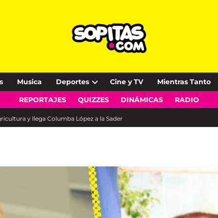
s
Musica
Deportes
Cine y TV
Mientras Tanto
Open
REPORTAJES
QUIZZES
DINÁMICAS
RADIO
dropdown
menu
ricultura y llega Columba López a la Sader