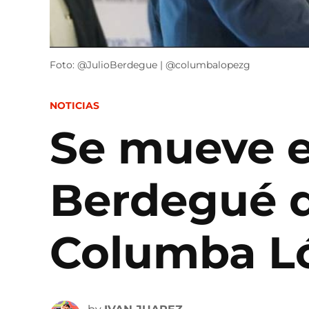
Foto: @JulioBerdegue | @columbalopezg
POSTED
NOTICIAS
IN
Se mueve el
Berdegué de
Columba Ló