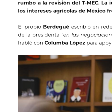
rumbo a la revisión del T-MEC. La 
los intereses agrícolas de México f
El propio
Berdegué
escribió en rede
de la presidenta
“en las negociacion
habló con
Columba López
para apoya