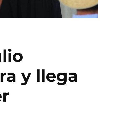
lio
a y llega
er