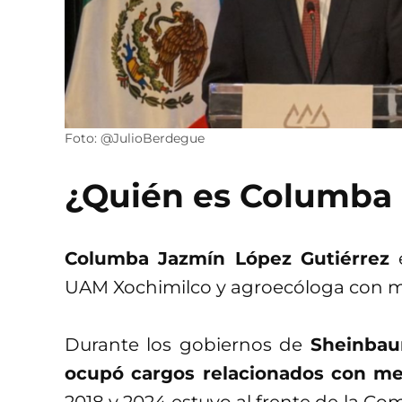
Foto: @JulioBerdegue
¿Quién es Columba
Columba Jazmín López Gutiérrez
e
UAM Xochimilco y agroecóloga con má
Durante los gobiernos de
Sheinbau
ocupó cargos relacionados con med
2018 y 2024 estuvo al frente de la Co