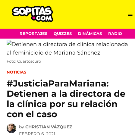
Me
Sopitas.com
Skip
REPORTAJES
QUIZZES
DINÁMICAS
RADIO
to
content
Foto: Cuartoscuro
POSTED
NOTICIAS
IN
#JusticiaParaMariana:
Detienen a la directora de
la clínica por su relación
con el caso
by
CHRISTIAN VÁZQUEZ
FEBRERO 6, 2021