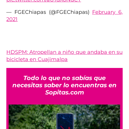
— FGEChiapas (@FGEChiapas)
February 6,
2021
HDSPM: Atropellan a niño que andaba en su
bicicleta en Cuajimalpa
Todo lo que no sabías que
necesitas saber lo encuentras en
Sopitas.com