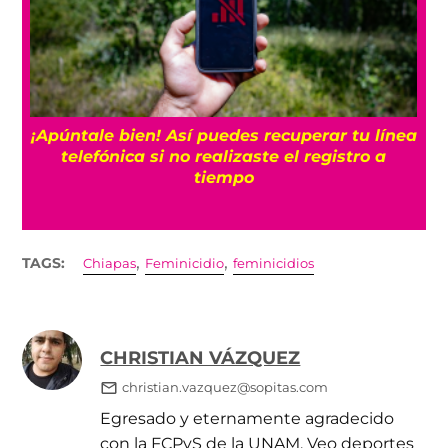
25
¡Apúntale bien! Así puedes recuperar tu línea
telefónica si no realizaste el registro a
tiempo
,
,
TAGS:
Chiapas
Feminicidio
feminicidios
CHRISTIAN VÁZQUEZ
christian.vazquez@sopitas.com
Egresado y eternamente agradecido
con la FCPyS de la UNAM. Veo deportes