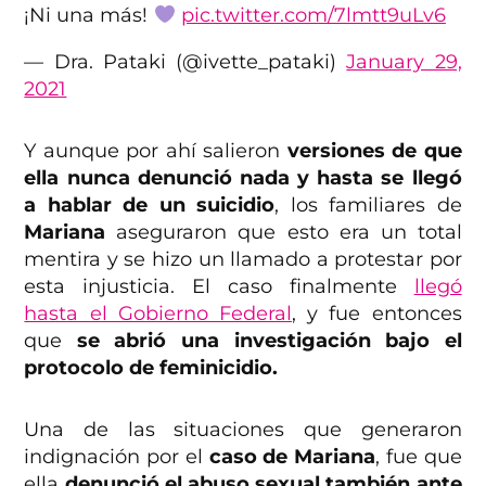
¡Ni una más!
pic.twitter.com/7lmtt9uLv6
— Dra. Pataki (@ivette_pataki)
January 29,
2021
Y aunque por ahí salieron
versiones de que
ella nunca denunció nada y hasta se llegó
a hablar de un suicidio
, los familiares de
Mariana
aseguraron que esto era un total
mentira y se hizo un llamado a protestar por
esta injusticia. El caso finalmente
llegó
hasta el Gobierno Federal
, y fue entonces
que
se abrió una investigación bajo el
protocolo de feminicidio.
Una de las situaciones que generaron
indignación por el
caso de Mariana
, fue que
ella
denunció el abuso sexual también ante