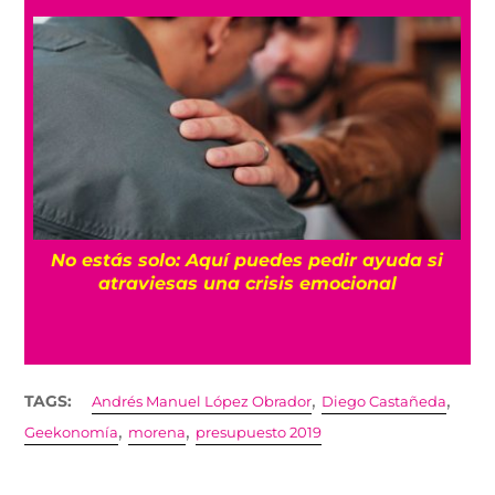
No estás solo: Aquí puedes pedir ayuda si
a
atraviesas una crisis emocional
,
,
TAGS:
Andrés Manuel López Obrador
Diego Castañeda
,
,
Geekonomía
morena
presupuesto 2019