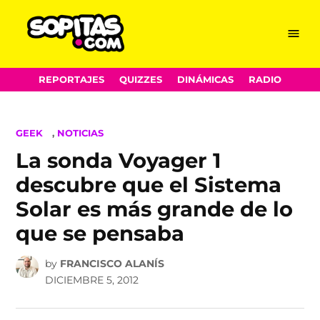
Menu
Sopitas.com
Skip
REPORTAJES
QUIZZES
DINÁMICAS
RADIO
to
content
POSTED
GEEK
,
NOTICIAS
IN
La sonda Voyager 1
descubre que el Sistema
Solar es más grande de lo
que se pensaba
by
FRANCISCO ALANÍS
DICIEMBRE 5, 2012