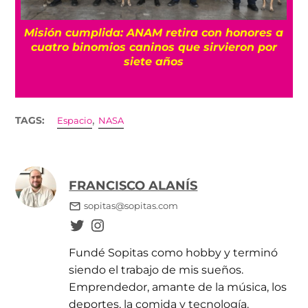
Misión cumplida: ANAM retira con honores a
?
cuatro binomios caninos que sirvieron por
siete años
,
TAGS:
Espacio
NASA
FRANCISCO ALANÍS
sopitas@sopitas.com
Fundé Sopitas como hobby y terminó
siendo el trabajo de mis sueños.
Emprendedor, amante de la música, los
deportes, la comida y tecnología.