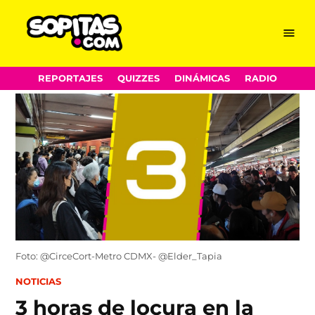
Menu
Sopitas.com
Skip
REPORTAJES
QUIZZES
DINÁMICAS
RADIO
to
content
Foto: @CirceCort-Metro CDMX- @Elder_Tapia
POSTED
NOTICIAS
IN
3 horas de locura en la