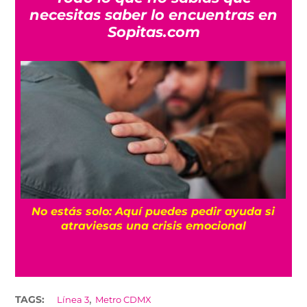
necesitas saber lo encuentras en
Sopitas.com
Bajo la lupa: Dos alcaldes de Veracruz
pierden el fuero tras votación del Congreso
,
TAGS:
Línea 3
Metro CDMX