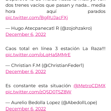
dos trenes vacíos que pasan y nada… media
hora aquí parados
pic.twitter.com/BgRUJacFXj
— Hugo Atecpanecatl R (@zojohzakro)
December 6, 2022
Caos total en línea 3 estación La Raza!!!
pic.twitter.com/oLqHa5MMrE
— Christian F.M (@ChristianFeder1)
December 6, 2022
Es constante esta situación
@MetroCDMX
pic.twitter.com/zQSD0TSZ8W
— Aurelio Bedolla Lopez (@AbedollLope)
December 6, 2022