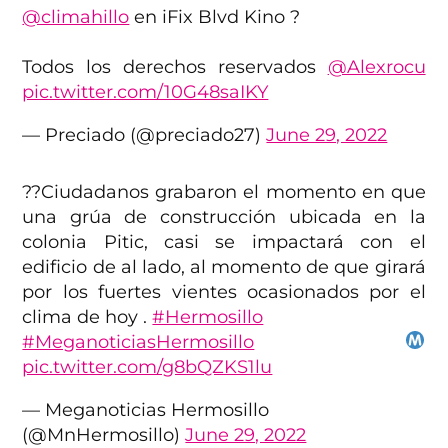
@climahillo
en iFix Blvd Kino ?
Todos los derechos reservados
@Alexrocu
pic.twitter.com/10G48saIKY
— Preciado (@preciado27)
June 29, 2022
??️Ciudadanos grabaron el momento en que
una grúa de construcción ubicada en la
colonia Pitic, casi se impactará con el
edificio de al lado, al momento de que girará
por los fuertes vientes ocasionados por el
clima de hoy .
#Hermosillo
#MeganoticiasHermosillo
pic.twitter.com/g8bQZKS1lu
— Meganoticias Hermosillo
(@MnHermosillo)
June 29, 2022