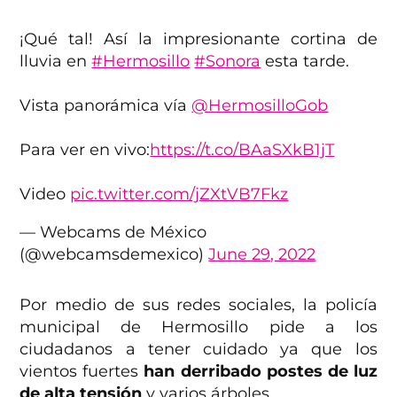
¡Qué tal! Así la impresionante cortina de
lluvia en
#Hermosillo
#Sonora
esta tarde.
Vista panorámica vía
@HermosilloGob
Para ver en vivo:
https://t.co/BAaSXkB1jT
Video
pic.twitter.com/jZXtVB7Fkz
— Webcams de México
(@webcamsdemexico)
June 29, 2022
Por medio de sus redes sociales, la policía
municipal de Hermosillo pide a los
ciudadanos a tener cuidado ya que los
vientos fuertes
han derribado postes de luz
de alta tensión
y varios árboles.