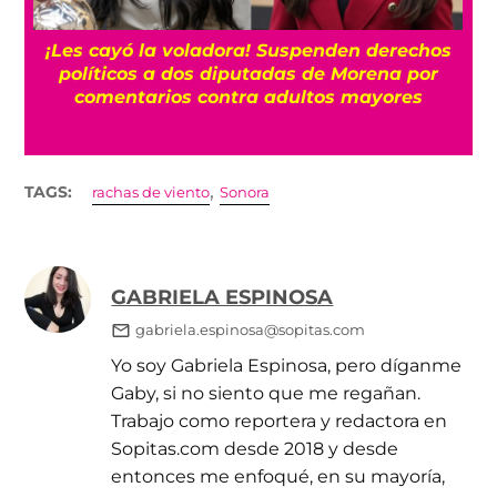
“Es horrible”: El cáncer de próstata de Joe
Biden se ha extendido, según su hijo Hunter
,
TAGS:
rachas de viento
Sonora
GABRIELA ESPINOSA
gabriela.espinosa@sopitas.com
Yo soy Gabriela Espinosa, pero díganme
Gaby, si no siento que me regañan.
Trabajo como reportera y redactora en
Sopitas.com desde 2018 y desde
entonces me enfoqué, en su mayoría,