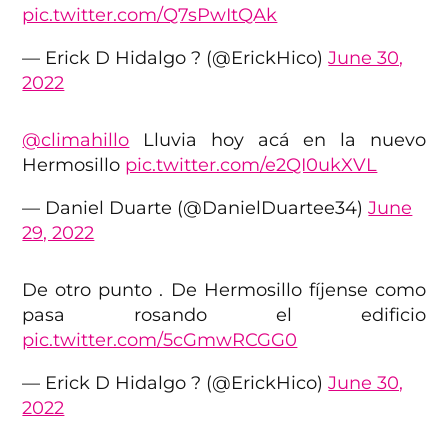
pic.twitter.com/Q7sPwItQAk
— Erick D Hidalgo ? (@ErickHico)
June 30,
2022
@climahillo
Lluvia hoy acá en la nuevo
Hermosillo
pic.twitter.com/e2QI0ukXVL
— Daniel Duarte (@DanielDuartee34)
June
29, 2022
De otro punto . De Hermosillo fíjense como
pasa rosando el edificio
pic.twitter.com/5cGmwRCGG0
— Erick D Hidalgo ? (@ErickHico)
June 30,
2022