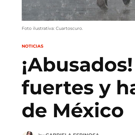
Foto ilustrativa: Cuartoscuro.
POSTED
NOTICIAS
IN
¡Abusados!
fuertes y h
de México