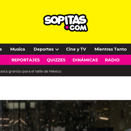
s
Musica
Deportes
Cine y TV
Mientras Tanto
Open
REPORTAJES
QUIZZES
DINÁMICAS
RADIO
dropdown
menu
asta granizo para el Valle de México