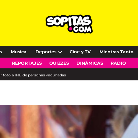
s
Musica
Deportes
Cine y TV
Mientras Tanto
Open
REPORTAJES
QUIZZES
DINÁMICAS
RADIO
dropdown
menu
ar foto a INE de personas vacunadas