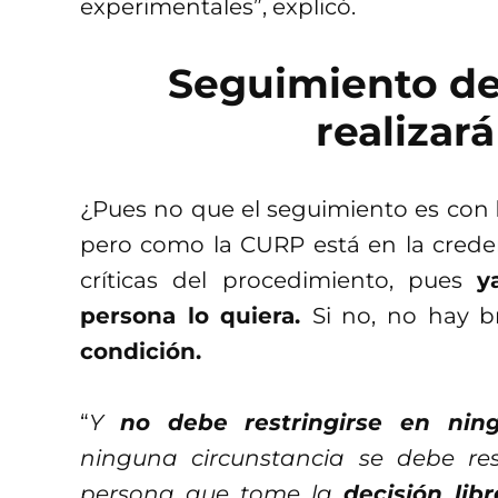
experimentales”, explicó.
Seguimiento de
realizar
¿Pues no que el seguimiento es con
pero como la CURP está en la credenci
críticas del procedimiento, pues
y
persona lo quiera.
Si no, no hay 
condición.
“
Y
no debe restringirse en nin
ninguna circunstancia se debe re
persona que tome la
decisión li