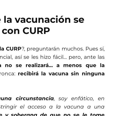
 la vacunación se
á con CURP
la CURP
?, preguntarán muchos. Pues sí,
al, así se les hizo fácil… pero, ante las
a no se realizará… a menos que la
bronca:
recibirá la vacuna sin ninguna
guna circunstancia
, soy enfático, en
stringir el acceso a la vacuna a una
bre y soberana de que no se le tome