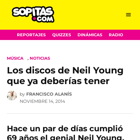
Menu
Sopitas.com
Skip
REPORTAJES
QUIZZES
DINÁMICAS
RADIO
to
content
POSTED
MÚSICA
,
NOTICIAS
IN
Los discos de Neil Young
que ya deberías tener
by
FRANCISCO ALANÍS
NOVIEMBRE 14, 2014
Hace un par de días cumplió
69 años el genial Neil Young,