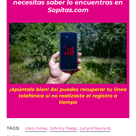
necesitas saber lo encuentras en
Sopitas.com
ea
3 veces que Sheinbaum prometió no usar
fracking
,
,
,
TAGS:
crazy horse
Johnny Depp
Lynyrd Skynyrd