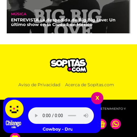
MÚSICA
ENTREVISTA La despedida de Big Big Love: Un
último show en la Ciudad de México
Aviso de Privacidad
Acerca de Sopitas.com
x
© 2026 SOPITAS.COM - MÚSICA, NOTICIAS, DEPORTES, ENTRETENIMIENTO Y
MÁS!.
Westside Cowboy - Drunk Surfer